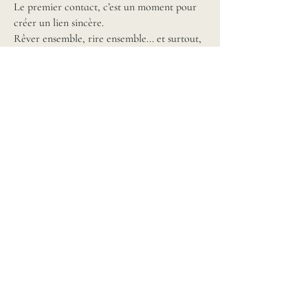
Le premier contact, c’est un moment pour
créer un lien sincère.
Rêver ensemble, rire ensemble... et surtout,
partir sur une vraie connexion.
Nous contacter →
Rejoindre la communauté