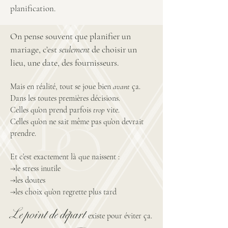
planification.
On pense souvent que planifier un
mariage, c’est
seulement
de choisir un
lieu, une date, des fournisseurs.
Mais en réalité, tout se joue bien
avant
ça.
Dans les toutes premières décisions.
Celles qu’on prend parfois
trop
vite.
Celles qu’on ne sait même pas qu’on devrait
prendre.
Et c’est exactement là que naissent :
→
le stress inutile
→
les doutes
→
les choix qu’on regrette plus tard
Le point de départ
existe pour éviter ça.